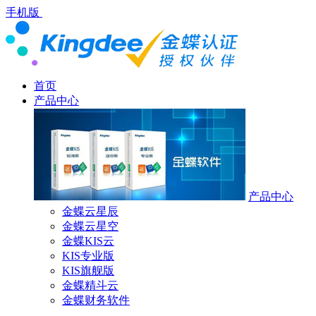
手机版
首页
产品中心
产品中心
金蝶云星辰
金蝶云星空
金蝶KIS云
KIS专业版
KIS旗舰版
金蝶精斗云
金蝶财务软件