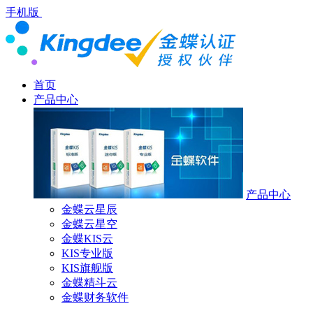
手机版
首页
产品中心
产品中心
金蝶云星辰
金蝶云星空
金蝶KIS云
KIS专业版
KIS旗舰版
金蝶精斗云
金蝶财务软件